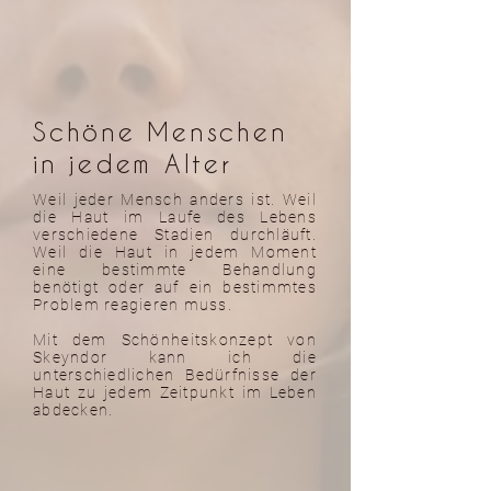
Schöne Menschen
in jedem Alter
Weil jeder Mensch anders ist. Weil
die Haut im Laufe des Lebens
verschiedene Stadien durchläuft.
Weil die Haut in jedem Moment
eine bestimmte Behandlung
benötigt oder auf ein bestimmtes
Problem reagieren muss.
Mit dem Schönheitskonzept von
Skeyndor kann ich die
unterschiedlichen Bedürfnisse der
Haut zu jedem Zeitpunkt im Leben
abdecken.