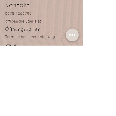
Kontakt
0678 1266792
office@dielugerie.at
Öffnungszeiten
Termine nach Vereinbarung